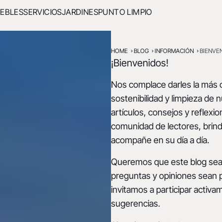
EBLES
SERVICIOS
JARDINES
PUNTO LIMPIO
HOME
BLOG
INFORMACIÓN
BIENVE
¡Bienvenidos!
Nos complace darles la más c
sostenibilidad y limpieza de
artículos, consejos y reflexio
comunidad de lectores, brind
acompañe en su día a día.
Queremos que este blog sea 
preguntas y opiniones sean p
invitamos a participar activ
sugerencias.