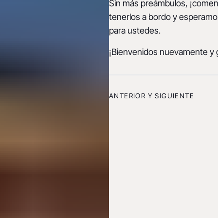
Sin más preámbulos, ¡comen
tenerlos a bordo y esperamo
para ustedes.
¡Bienvenidos nuevamente y g
ANTERIOR Y SIGUIENTE